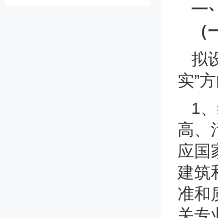
二
（
拟
实”
1
高、
应国
建筑
准和
关专